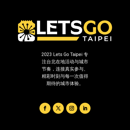
2023 Lets Go Taipei 专
注台北在地活动与城市
节奏，连接真实参与、
精彩时刻与每一次值得
期待的城市体验。